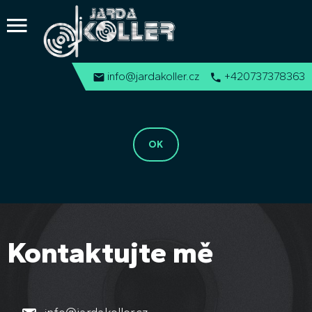
i
nfo@jardakoller.cz
+420737378363
Kontaktujte mě