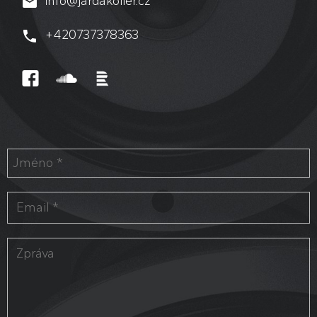
nfo@jardakoller.cz
i
+420737378363