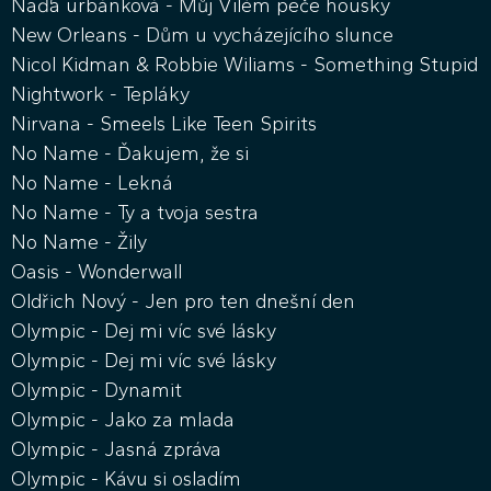
Naďa urbánková - Můj Vilém peče housky
New Orleans - Dům u vycházejícího slunce
Nicol Kidman & Robbie Wiliams - Something Stupid
Nightwork - Tepláky
Nirvana - Smeels Like Teen Spirits
No Name - Ďakujem, že si
No Name - Lekná
No Name - Ty a tvoja sestra
No Name - Žily
Oasis - Wonderwall
Oldřich Nový - Jen pro ten dnešní den
Olympic - Dej mi víc své lásky
Olympic - Dej mi víc své lásky
Olympic - Dynamit
Olympic - Jako za mlada
Olympic - Jasná zpráva
Olympic - Kávu si osladím