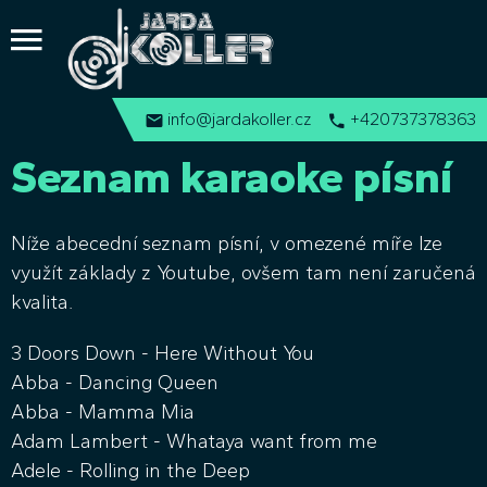
i
nfo@jardakoller.cz
+420737378363
Seznam karaoke písní
Níže abecední seznam písní, v omezené míře lze
využít základy z Youtube, ovšem tam není zaručená
kvalita.
3 Doors Down - Here Without You
Abba - Dancing Queen
Abba - Mamma Mia
Adam Lambert - Whataya want from me
Adele - Rolling in the Deep