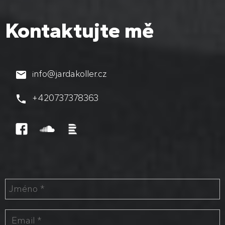
Kontaktujte mě
nfo@jardakoller.cz
i
+420737378363