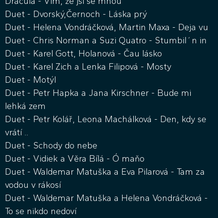
Dracula - Vím, že jsi se mnou
Duet - Dvorský,Černoch - Láska prý
Duet - Helena Vondráčková, Martin Maxa - Deja vu
Duet - Chris Norman a Suzi Quatro - Stumbil´n in
Duet - Karel Gott, Holanová - Čau lásko
Duet - Karel Zich a Lenka Filipová - Mosty
Duet - Motýl
Duet - Petr Hapka a Jana Kirschner - Bude mi
lehká zem
Duet - Petr Kolář, Leona Machálková - Den, kdy se
vrátí ..
Duet - Schody do nebe
Duet - Vidiek a Věra Bílá - Ó maňo
Duet - Waldemar Matuška a Eva Pilarová - Tam za
vodou v rákosí
Duet - Waldemar Matuška a Helena Vondráčková -
To se nikdo nedoví