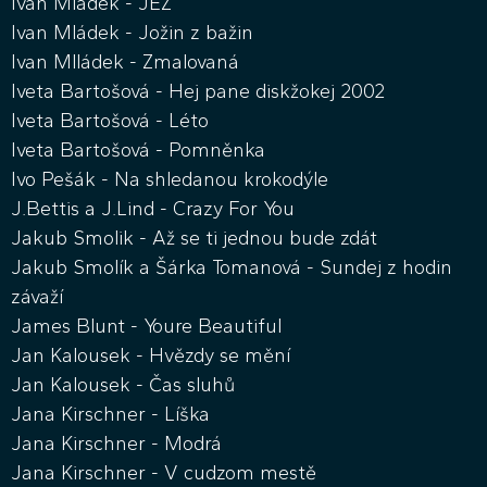
Ivan Mládek - JEZ
Ivan Mládek - Jožin z bažin
Ivan Mlládek - Zmalovaná
Iveta Bartošová - Hej pane diskžokej 2002
Iveta Bartošová - Léto
Iveta Bartošová - Pomněnka
Ivo Pešák - Na shledanou krokodýle
J.Bettis a J.Lind - Crazy For You
Jakub Smolik - Až se ti jednou bude zdát
Jakub Smolík a Šárka Tomanová - Sundej z hodin
závaží
James Blunt - Youre Beautiful
Jan Kalousek - Hvězdy se mění
Jan Kalousek - Čas sluhů
Jana Kirschner - Líška
Jana Kirschner - Modrá
Jana Kirschner - V cudzom mestě