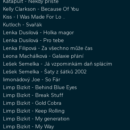
Katapult - Někdy příště
Kelly Clarkson - Because Of You
Kiss - I Was Made For Lo ..
Kutloch - Svařák
Lenka Dusilová - Holka magor
Lenka Dusilová - Pro tebe
Lenka Filipová - Za všechno může čas
Leona Machálková - Galaxie přání
Lešek Semelka - Já vzpominkám daň splácím
Lešek Semelka - Šaty z šátků 2002
limonádový Joe - So Fár
Limp Bizkit - Behind Blue Eyes
Limp Bizkit - Break Stuff
Limp Bizkit - Gold Cobra
Limp Bizkit - Keep Rolling
Limp Bizkit - My generation
Limp Bizkit - My Way