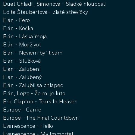
Duet Chladil, Simonová - Sladké hlouposti
Edita Štaubertová - Zlaté střevíčky
Elán - Fero
Elán - Kočka
Elán - Láska moja
Elán - Moj život
Elán - Neviem by´t sám
Elán - Stužková
Elán - Zalúbení
Elán - Zalúbený
Elán - Zalubil sa chlapec
Elán, Lojzo - Že mi je lúto
Eric Clapton - Tears In Heaven
Europe - Carrie
Europe - The Final Countdown
Evanescence - Hello
Evanescence - My Immortal