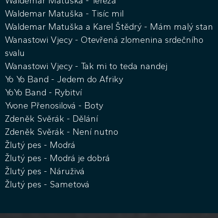
Waldemar Matuška - Tereza
Waldemar Matuška - Tisíc mil
Waldemar Matuška a Karel Štědrý - Mám malý stan
Wanastowi Vjecy - Otevřená zlomenina srdečního
svalu
Wanastowi Vjecy - Tak mi to teda nandej
Yo Yo Band - Jedem do Afriky
YoYo Band - Rybitví
Yvone Přenosilová - Boty
Zdeněk Svěrák - Dělání
Zdeněk Svěrák - Není nutno
Žlutý pes - Modrá
Žlutý pes - Modrá je dobrá
Žlutý pes - Náruživá
Žlutý pes - Sametová