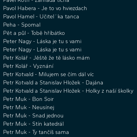
Pavel Roth - Zahrada ticha
Pavol Habera - Je to vo hviezdach
Pavol Hamel - Učitel´ka tanca
Peha - Spomal
Pět a půl - Tobě hříbátko
Peter Nagy - Láska je tu s vami
Peter Nagy - Láska je tu s vami
Petr Kolář - Jěště že tě lásko mám
Petr Kolář - Vyznání
Petr Kotvald - Milujem se čím dál víc
Petr Kotvald a Stanislav Hložek - Dajána
Petr Kotvald a Stanislav Hložek - Holky z naší školky
Petr Muk - Bon Soir
Petr Muk - Neusínej
Petr Muk - Snad jednou
Petr Muk - Stín katedrál
Petr Muk - Ty tančíš sama