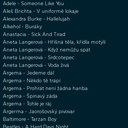
Adele - Someone Like You
Aleš Brichta - V uniformě lokaje
Alexandra Burke - Hallelujah
Alkehol - Buráky
Anastacia - Sick And Tirad
Aneta Langerová - Hříšná těla, křídla motýlí
Aneta Langerová - Když nemůžu spát
Aneta Langerová - Srdcotepec
Aneta Langerová - Voda živá
Argema - Jedeme dál
Argema - Někdo tě trápí
Argema - Prohrát není žádna hanba.
Argema - Špinavý záda
Argema - Tohle je ráj
Argerma - Jaorošovský pivovar
Baltimore - Tarzan Boy
Beatles - A Hard Days Night